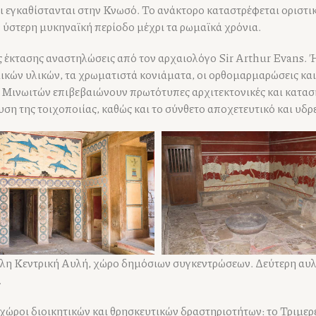
 εγκαθίστανται στην Κνωσό. Το ανάκτορο καταστρέφεται οριστικ
ν ύστερη μυκηναϊκή περίοδο μέχρι τα ρωμαϊκά χρόνια.
ς έκτασης αναστηλώσεις από τον αρχαιολόγο Sir Arthur Evans.
ικών υλικών, τα χρωματιστά κονιάματα, οι ορθομαρμαρώσεις και
ν Μινωιτών επιβεβαιώνουν πρωτότυπες αρχιτεκτονικές και κατασ
υση της τοιχοποιίας, καθώς και το σύνθετο αποχετευτικό και υδρ
λη Κεντρική Αυλή, χώρο δημόσιων συγκεντρώσεων. Δεύτερη αυλή
.
χώροι διοικητικών και θρησκευτικών δραστηριοτήτων: το Τριμερέ