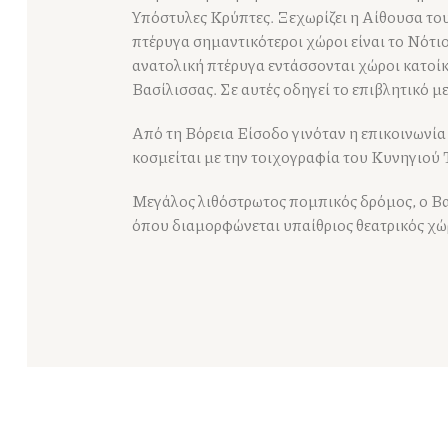
Υπόστυλες Κρύπτες. Ξεχωρίζει η Αίθουσα του
πτέρυγα σημαντικότεροι χώροι είναι το Νότι
ανατολική πτέρυγα εντάσσονται χώροι κατοίκ
Βασίλισσας. Σε αυτές οδηγεί το επιβλητικό 
Από τη Βόρεια Είσοδο
γινόταν η επικοινωνία
κοσμείται με την τοιχογραφία του Κυνηγιού
Μεγάλος λιθόστρωτος πομπικός δρόμος, ο Βα
όπου διαμορφώνεται υπαίθριος θεατρικός χώ