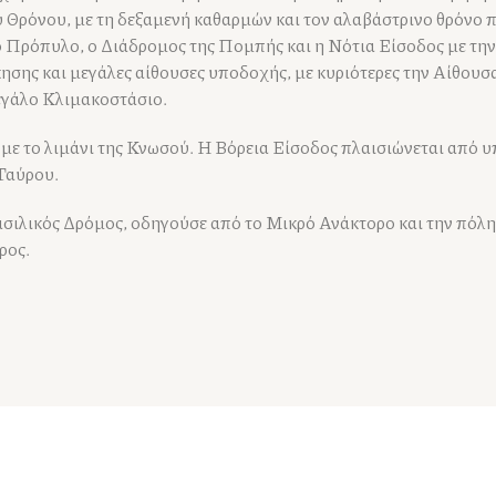
 Θρόνου, με τη δεξαμενή καθαρμών και τον αλαβάστρινο θρόνο π
ο Πρόπυλο, ο Διάδρομος της Πομπής και η Νότια Είσοδος με την
ησης και μεγάλες αίθουσες υποδοχής, με κυριότερες την Αίθουσ
μεγάλο Κλιμακοστάσιο.
 με το λιμάνι της Κνωσού. Η Βόρεια Είσοδος πλαισιώνεται από υ
 Ταύρου.
σιλικός Δρόμος, οδηγούσε από το Μικρό Ανάκτορο και την πόλη
ρος.