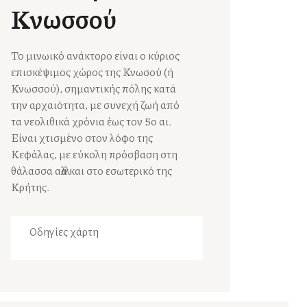
Κνωσσού
Το μινωικό ανάκτορο είναι ο κύριος
επισκέψιμος χώρος της Κνωσού (ή
Κνωσσού), σημαντικής πόλης κατά
την αρχαιότητα, με συνεχή ζωή από
τα νεολιθικά χρόνια έως τον 5ο αι.
Είναι χτισμένο στον λόφο της
Κεφάλας, με εύκολη πρόσβαση στη
θάλασσα αλλά και στο εσωτερικό της
Κρήτης.
Οδηγίες χάρτη