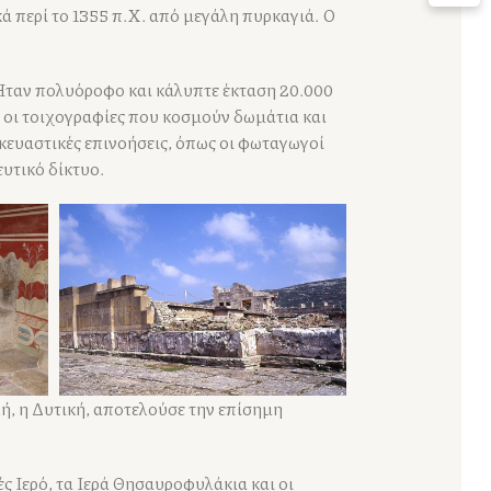
ά περί το 1355 π.Χ. από μεγάλη πυρκαγιά. Ο
 Ήταν πολυόροφο και κάλυπτε έκταση 20.000
 οι τοιχογραφίες που κοσμούν δωμάτια και
κευαστικές επινοήσεις, όπως οι φωταγωγοί
ευτικό δίκτυο.
, η Δυτική, αποτελούσε την επίσημη
ς Ιερό, τα Ιερά Θησαυροφυλάκια και οι