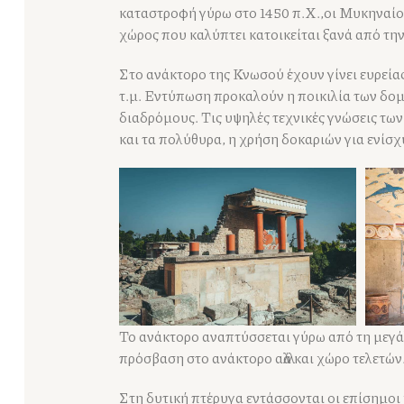
καταστροφή γύρω στο 1450 π.Χ.,οι Μυκηναίοι
χώρος που καλύπτει κατοικείται ξανά από τη
Στο ανάκτορο της Κνωσού έχουν γίνει ευρεία
τ.μ. Εντύπωση προκαλούν η ποικιλία των δομ
διαδρόμους. Τις υψηλές τεχνικές γνώσεις τω
και τα πολύθυρα, η χρήση δοκαριών για ενίσχ
Το ανάκτορο αναπτύσσεται γύρω από τη μεγά
πρόσβαση στο ανάκτορο αλλά και χώρο τελετών
Στη δυτική πτέρυγα εντάσσονται οι επίσημοι 