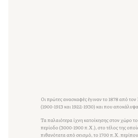
Οι πρώτες ανασκαφές έγιναν το 1878 από το
(1900-1913 και 1922-1930) και που αποκάλυψ
Τα παλαιότερα ίχνη κατοίκησης στον χώρο το
περίοδο (3000-1900 π.Χ.), στο τέλος της οπ
πιθανότατα από σεισμό, το 1700 π.Χ. περίπο