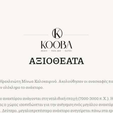
ΑΞΙΟΘΕΑΤΑ
ν Ηρακλειώτη Μίνωα Καλοκαιρινό. Ακολούθησαν οι ανασκαφές πο
αν ολόκληρο το ανάκτορο.
υ ανακτόρου ανάγονται στη νεολιθική εποχή (7000-3000 π.Χ.). 
οίας ο χώρος ισοπεδώνεται για την ανέγερση ενός μεγάλου ανακτ
υ. Δεύτερο, μεγαλοπρεπέστερο ανάκτορο ανεγείρεται πάνω στα ερ