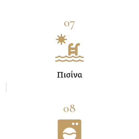
07
Πισίνα
08