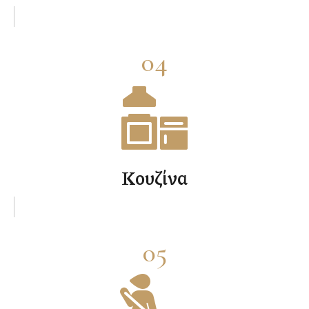
04
Κουζίνα
05